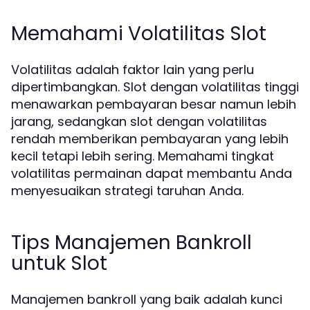
Memahami Volatilitas Slot
Volatilitas adalah faktor lain yang perlu
dipertimbangkan. Slot dengan volatilitas tinggi
menawarkan pembayaran besar namun lebih
jarang, sedangkan slot dengan volatilitas
rendah memberikan pembayaran yang lebih
kecil tetapi lebih sering. Memahami tingkat
volatilitas permainan dapat membantu Anda
menyesuaikan strategi taruhan Anda.
Tips Manajemen Bankroll
untuk Slot
Manajemen bankroll yang baik adalah kunci