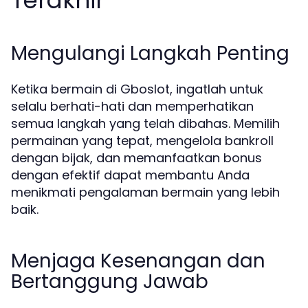
Terakhir
Mengulangi Langkah Penting
Ketika bermain di Gboslot, ingatlah untuk
selalu berhati-hati dan memperhatikan
semua langkah yang telah dibahas. Memilih
permainan yang tepat, mengelola bankroll
dengan bijak, dan memanfaatkan bonus
dengan efektif dapat membantu Anda
menikmati pengalaman bermain yang lebih
baik.
Menjaga Kesenangan dan
Bertanggung Jawab