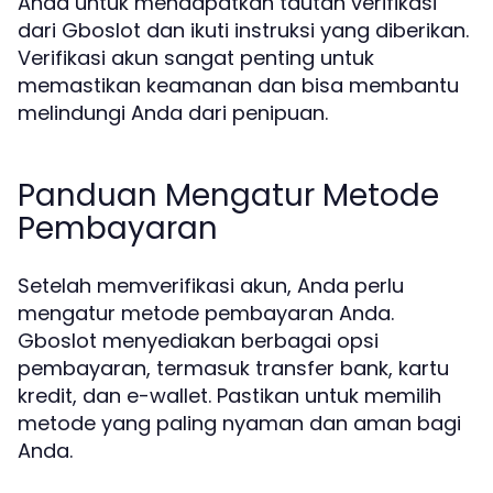
Anda untuk mendapatkan tautan verifikasi
dari Gboslot dan ikuti instruksi yang diberikan.
Verifikasi akun sangat penting untuk
memastikan keamanan dan bisa membantu
melindungi Anda dari penipuan.
Panduan Mengatur Metode
Pembayaran
Setelah memverifikasi akun, Anda perlu
mengatur metode pembayaran Anda.
Gboslot menyediakan berbagai opsi
pembayaran, termasuk transfer bank, kartu
kredit, dan e-wallet. Pastikan untuk memilih
metode yang paling nyaman dan aman bagi
Anda.