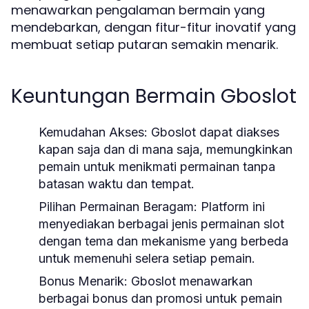
menawarkan pengalaman bermain yang
mendebarkan, dengan fitur-fitur inovatif yang
membuat setiap putaran semakin menarik.
Keuntungan Bermain Gboslot
Kemudahan Akses:
Gboslot dapat diakses
kapan saja dan di mana saja, memungkinkan
pemain untuk menikmati permainan tanpa
batasan waktu dan tempat.
Pilihan Permainan Beragam:
Platform ini
menyediakan berbagai jenis permainan slot
dengan tema dan mekanisme yang berbeda
untuk memenuhi selera setiap pemain.
Bonus Menarik:
Gboslot menawarkan
berbagai bonus dan promosi untuk pemain