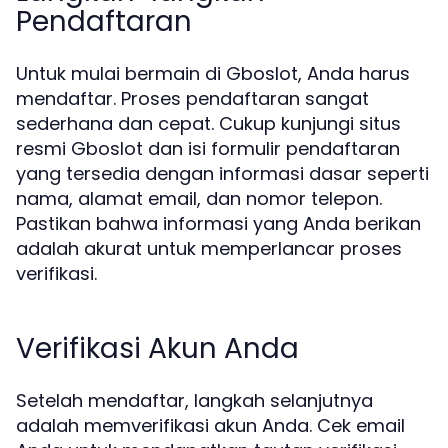
Pendaftaran
Untuk mulai bermain di Gboslot, Anda harus
mendaftar. Proses pendaftaran sangat
sederhana dan cepat. Cukup kunjungi situs
resmi Gboslot dan isi formulir pendaftaran
yang tersedia dengan informasi dasar seperti
nama, alamat email, dan nomor telepon.
Pastikan bahwa informasi yang Anda berikan
adalah akurat untuk memperlancar proses
verifikasi.
Verifikasi Akun Anda
Setelah mendaftar, langkah selanjutnya
adalah memverifikasi akun Anda. Cek email