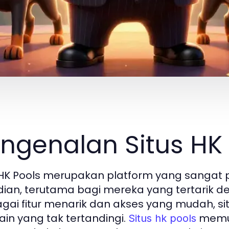
ngenalan Situs HK
 HK Pools merupakan platform yang sangat 
dian, terutama bagi mereka yang tertarik 
gai fitur menarik dan akses yang mudah, 
in yang tak tertandingi.
memun
Situs hk pools