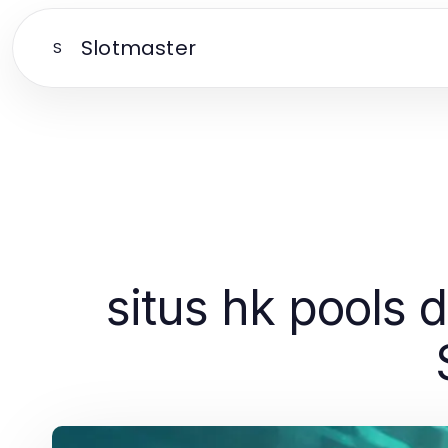
Slotmaster
S
situs hk pool