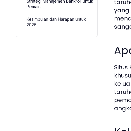
taruh
Strategi Manajemen Bankroll untuk
Pemain
yang 
mend
Kesimpulan dan Harapan untuk
2026
sanga
Apa
Situs
khusu
kelua
taruh
pemai
angka