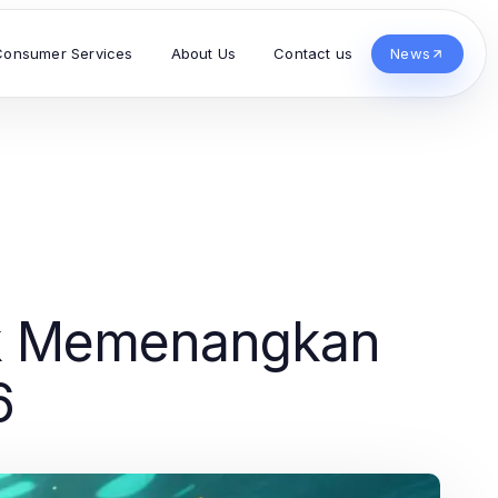
Consumer Services
About Us
Contact us
News
uk Memenangkan
6