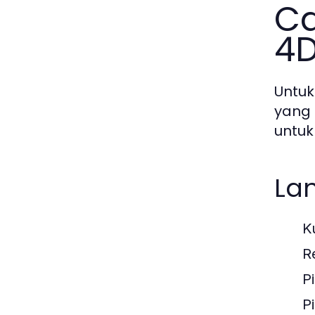
Ca
4
Untu
yang 
untuk
La
K
R
P
P