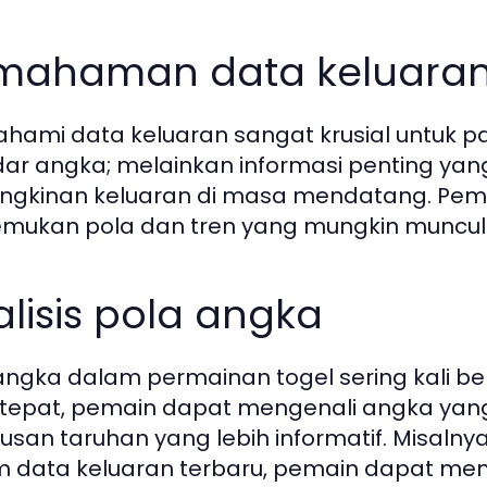
mahaman data keluara
ami data keluaran sangat krusial untuk p
ar angka; melainkan informasi penting yan
gkinan keluaran di masa mendatang. Pemain
ukan pola dan tren yang mungkin muncul
lisis pola angka
angka dalam permainan togel sering kali be
tepat, pemain dapat mengenali angka yang
usan taruhan yang lebih informatif. Misalnya
m data keluaran terbaru, pemain dapat m