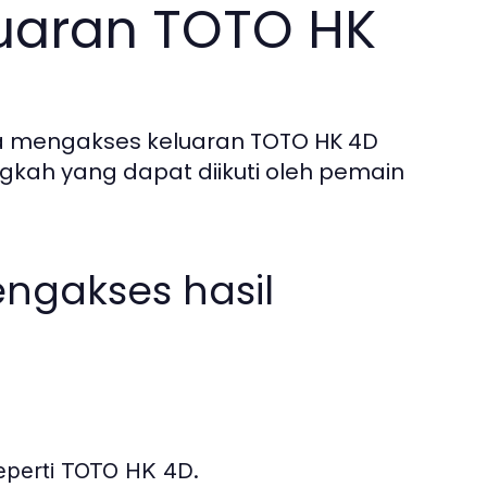
uaran TOTO HK
 mengakses keluaran TOTO HK 4D
angkah yang dapat diikuti oleh pemain
ngakses hasil
 seperti TOTO HK 4D.