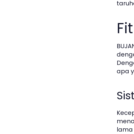
taruh
Fi
BUJAN
denga
Deng
apa y
Si
Kecep
menaw
lama 