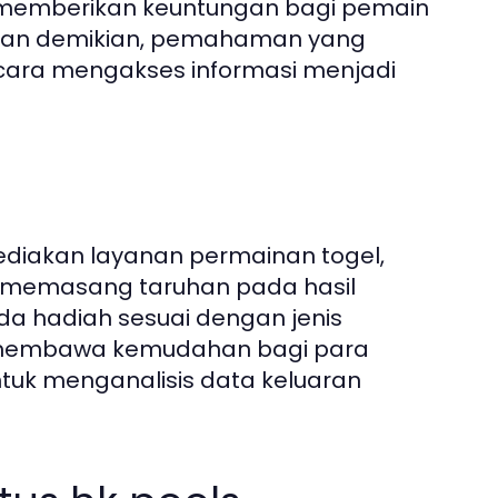
, memberikan keuntungan bagi pemain
ngan demikian, pemahaman yang
ara mengakses informasi menjadi
yediakan layanan permainan togel,
 memasang taruhan pada hasil
ada hadiah sesuai dengan jenis
ni membawa kemudahan bagi para
ntuk menganalisis data keluaran