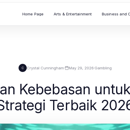
Home Page
Arts & Entertainment
Business and 
Crystal Cunningham
·
May 29, 2026
·
Gambling
C
s dan Kebebasan unt
Strategi Terbaik 202